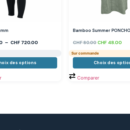
,3mm
Bamboo Summer PONCH
0
–
CHF
720.00
CHF
CHF
48.00
80.00
Sur commande
hoix des options
Choix des optio
r
Comparer