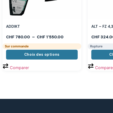
ADDIKT
ALT – FZ 4
CHF
780.00
–
CHF
1'550.00
CHF
324.0
Sur commande
Rupture
Choix des options
C
Comparer
Compare