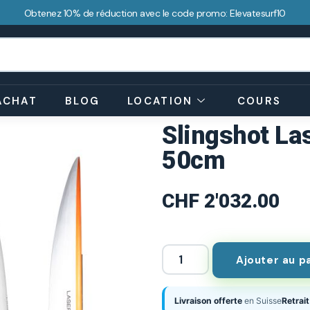
Obtenez 10% de réduction avec le code promo: Elevatesurf10
ACHAT
BLOG
LOCATION
COURS
Slingshot La
50cm
CHF
2'032.00
Ajouter au p
Livraison offerte
en Suisse
Retrait