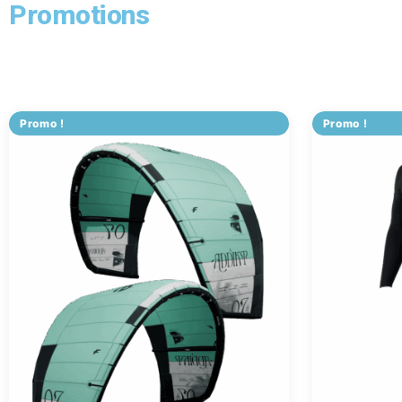
Promotions
Promo !
Promo !