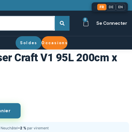
🌐
FR
DE
EN
0
Se Connecter
Soldes
Occasions
ser Craft V1 95L 200cm x
anier
Neuchâtel
−2 %
par virement