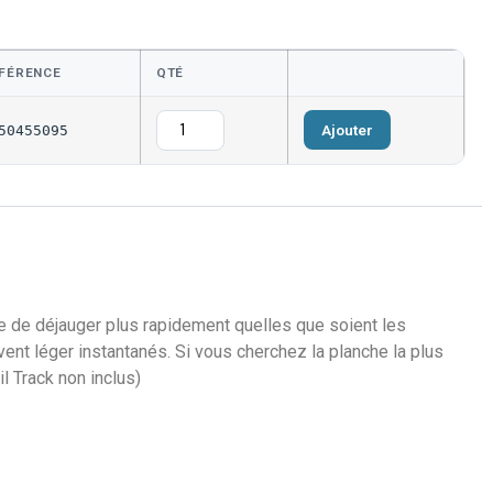
FÉRENCE
QTÉ
Ajouter
50455095
re de déjauger plus rapidement quelles que soient les
 vent léger instantanés. Si vous cherchez la planche la plus
l Track non inclus)