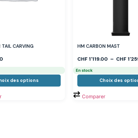
TAIL CARVING
HM CARBON MAST
0
CHF
1'119.00
–
CHF
1'25
En stock
hoix des options
Choix des optio
r
Comparer