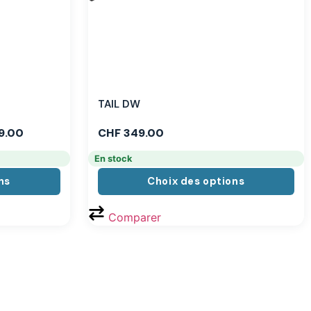
TAIL DW
9.00
CHF
349.00
En stock
ns
Choix des options
Comparer