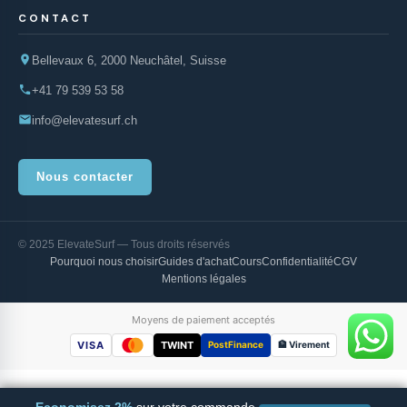
CONTACT
Bellevaux 6, 2000 Neuchâtel, Suisse
+41 79 539 53 58
info@elevatesurf.ch
Nous contacter
© 2025 ElevateSurf — Tous droits réservés
Pourquoi nous choisir
Guides d'achat
Cours
Confidentialité
CGV
Mentions légales
Moyens de paiement acceptés
VISA
TWINT
PostFinance
🏦 Virement