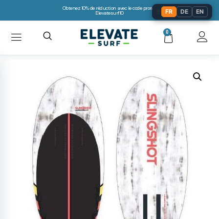
Obtenez 10% de réduction avec le code promo:
🌐
FR
DE
EN
Elevatesurf10
0