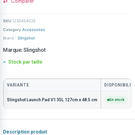
Comparer
SKU
1230454035
Category
Accessoires
Brand :
Slingshot
Marque:
Slingshot
Stock par taille
VARIANTE
DISPONIBILIT
Slingshot Launch Pad V1 35L 127cm x 48.5 cm
En stock
Description produit