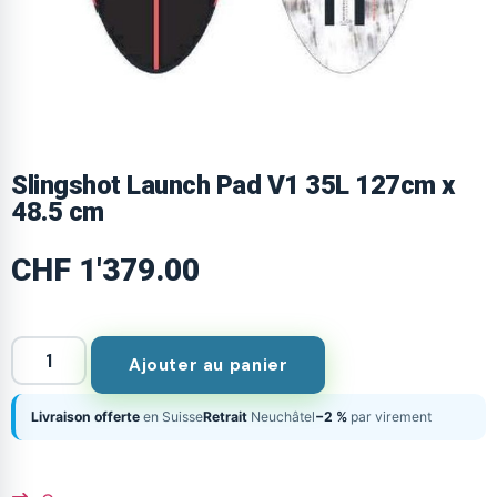
Slingshot Launch Pad V1 35L 127cm x
48.5 cm
CHF
1'379.00
Ajouter au panier
Livraison offerte
en Suisse
Retrait
Neuchâtel
−2 %
par virement