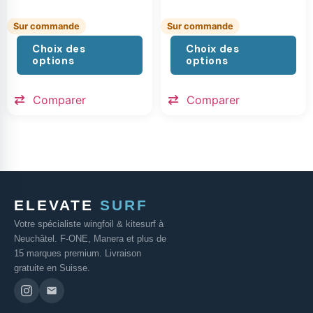
Sur commande
Sur commande
Choix des
Choix des
options
options
Comparer
Comparer
ELEVATE
SURF
Votre spécialiste wingfoil & kitesurf à
Neuchâtel. F-ONE, Manera et plus de
15 marques premium. Livraison
gratuite en Suisse.