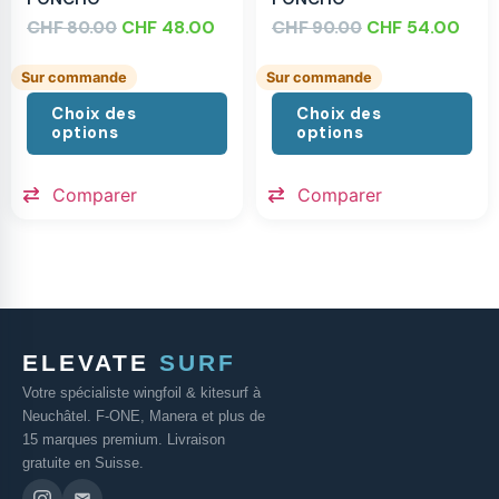
CHF
CHF
48.00
CHF
CHF
54.00
80.00
90.00
Sur commande
Sur commande
Choix des
Choix des
options
options
Comparer
Comparer
ELEVATE
SURF
Votre spécialiste wingfoil & kitesurf à
Neuchâtel. F-ONE, Manera et plus de
15 marques premium. Livraison
gratuite en Suisse.