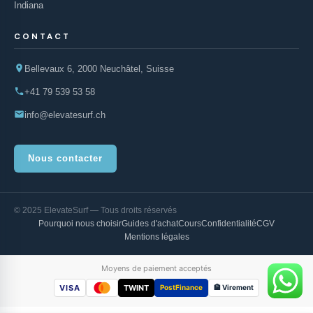
Indiana
CONTACT
Bellevaux 6, 2000 Neuchâtel, Suisse
+41 79 539 53 58
info@elevatesurf.ch
Nous contacter
© 2025 ElevateSurf — Tous droits réservés
Pourquoi nous choisir
Guides d'achat
Cours
Confidentialité
CGV
Mentions légales
Moyens de paiement acceptés
VISA
TWINT
PostFinance
🏦 Virement