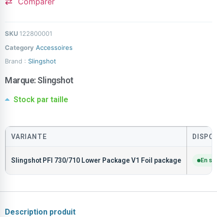
Comparer
SKU
122800001
Category
Accessoires
Brand :
Slingshot
Marque:
Slingshot
Stock par taille
VARIANTE
DISPON
Slingshot PFI 730/710 Lower Package V1 Foil package
En st
Description produit