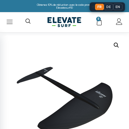
Obtenez 10% de réduction avec le code promo:
🌐
FR
DE
EN
Elevatesurf10
0