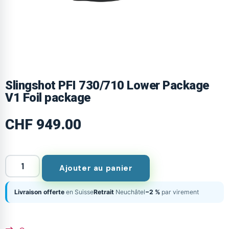
Slingshot PFI 730/710 Lower Package
V1 Foil package
CHF
949.00
Ajouter au panier
Livraison offerte
en Suisse
Retrait
Neuchâtel
−2 %
par virement