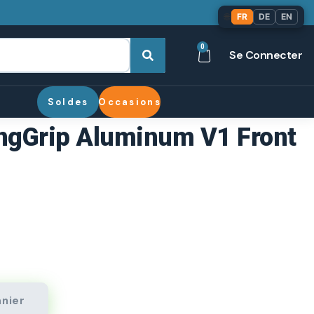
🌐
FR
DE
EN
0
Se Connecter
Soldes
Occasions
ingGrip Aluminum V1 Front
anier