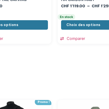
0
CHF
1'119.00
–
CHF
1'25
En stock
es options
Choix des options
er
Comparer
Promo !