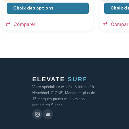
Choix des options
Choix d
Comparer
Compar
ELEVATE
SURF
Votre spécialiste wingfoil & kitesurf à
Neuchâtel. F-ONE, Manera et plus de
15 marques premium. Livraison
gratuite en Suisse.