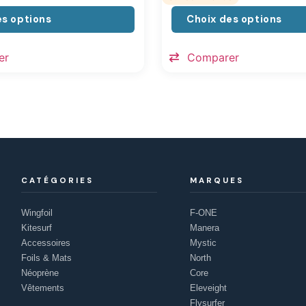
es options
Choix des options
er
Comparer
CATÉGORIES
MARQUES
Wingfoil
F-ONE
Kitesurf
Manera
Accessoires
Mystic
Foils & Mats
North
Néoprène
Core
Vêtements
Eleveight
Flysurfer