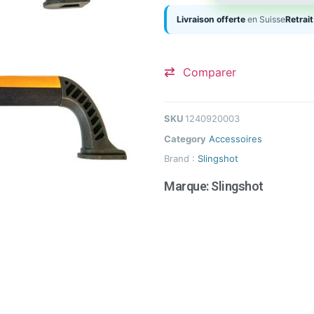
Livraison offerte
en Suisse
Retrait
Comparer
SKU
1240920003
Category
Accessoires
Brand :
Slingshot
Marque:
Slingshot