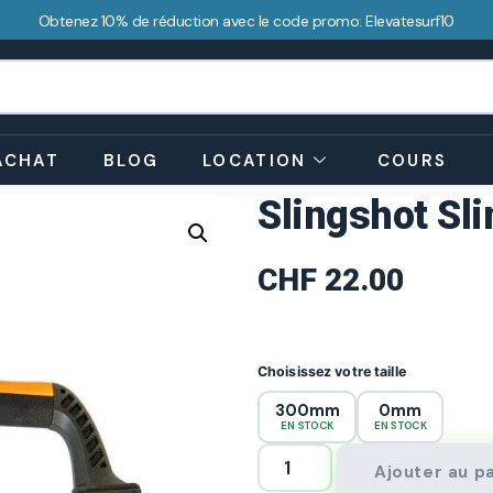
Obtenez 10% de réduction avec le code promo: Elevatesurf10
ACHAT
BLOG
LOCATION
COURS
Slingshot Sl
CHF
22.00
Choisissez votre taille
300mm
0mm
EN STOCK
EN STOCK
Ajouter au p