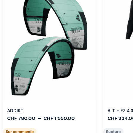
ADDIKT
ALT – FZ 4
CHF
780.00
–
CHF
1'550.00
CHF
324.0
Sur commande
Rupture