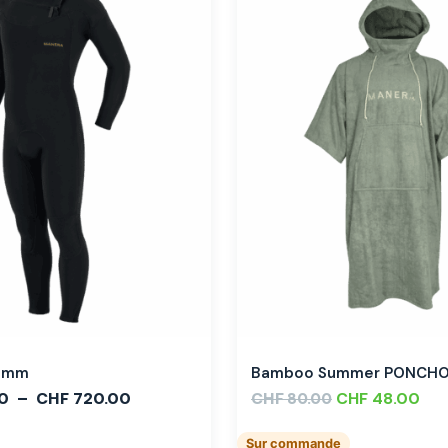
,3mm
Bamboo Summer PONCH
0
–
CHF
720.00
CHF
CHF
48.00
80.00
Sur commande