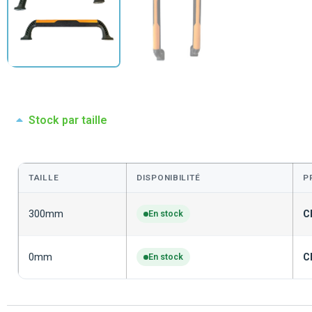
Stock par taille
TAILLE
DISPONIBILITÉ
P
300mm
C
En stock
0mm
C
En stock