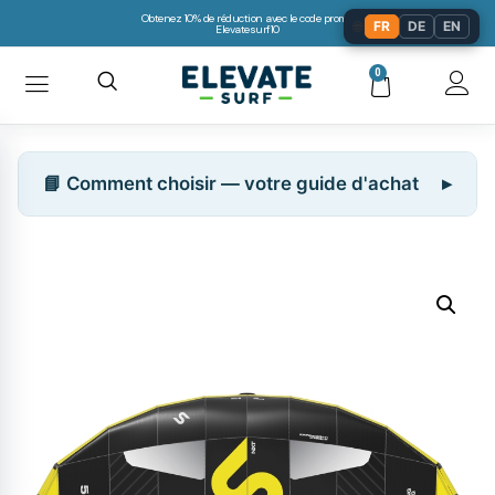
Obtenez 10% de réduction avec le code promo:
🌐
FR
DE
EN
Elevatesurf10
0
📘 Comment choisir — votre guide d'achat