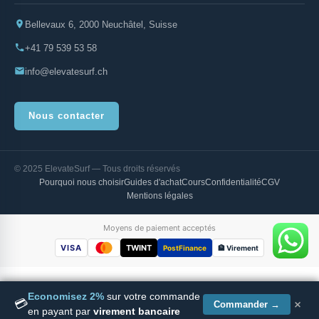
Bellevaux 6, 2000 Neuchâtel, Suisse
+41 79 539 53 58
info@elevatesurf.ch
Nous contacter
© 2025 ElevateSurf — Tous droits réservés
Pourquoi nous choisir
Guides d'achat
Cours
Confidentialité
CGV
Mentions légales
Moyens de paiement acceptés
VISA
TWINT
PostFinance
🏦 Virement
Economisez 2%
sur votre commande
×
💳
Slingshot SlingWing NXT 6.0m V2 High Performance
Commander →
Ajouter au panier
en payant par
virement bancaire
CHF
2'275.00