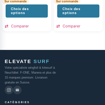
Sur commande
Sur commande
Choix des
Choix des
options
options
Comparer
Comparer
ELEVATE
SURF
Votre spécialiste wingfoil & kitesurf à
Neuchâtel. F-ONE, Manera et plus de
15 marques premium. Livraison
gratuite en Suisse.
CATÉGORIES