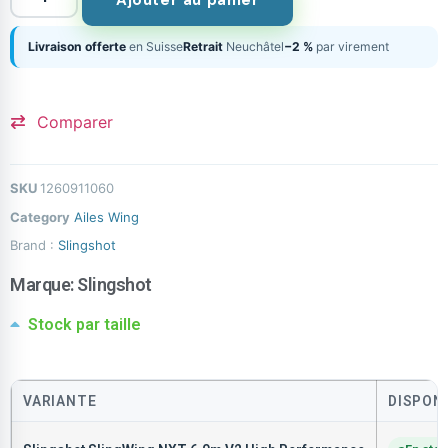
Ajouter au panier
Livraison offerte
en Suisse
Retrait
Neuchâtel
−2 %
par virement
Comparer
SKU
1260911060
Category
Ailes Wing
Brand :
Slingshot
Marque:
Slingshot
Stock par taille
VARIANTE
DISPONI