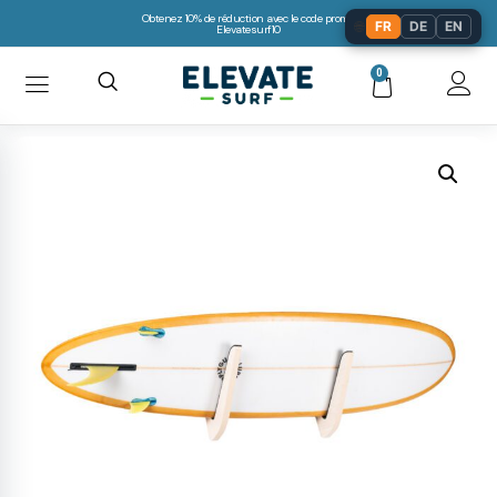
Obtenez 10% de réduction avec le code promo:
🌐
FR
DE
EN
Elevatesurf10
0