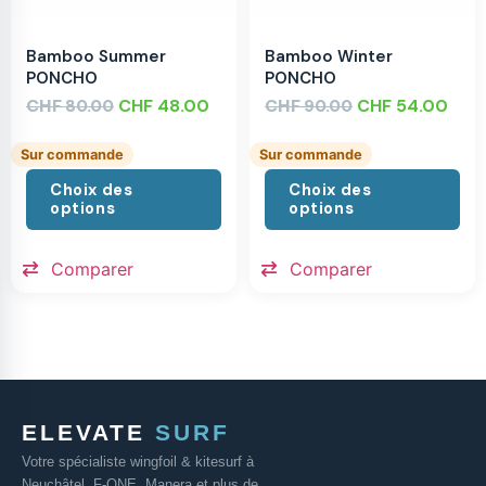
Bamboo Summer
Bamboo Winter
PONCHO
PONCHO
CHF
CHF
48.00
CHF
CHF
54.00
80.00
90.00
Sur commande
Sur commande
Choix des
Choix des
options
options
Comparer
Comparer
ELEVATE
SURF
Votre spécialiste wingfoil & kitesurf à
Neuchâtel. F-ONE, Manera et plus de