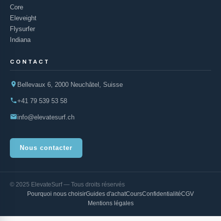
Core
Eleveight
Flysurfer
Indiana
CONTACT
Bellevaux 6, 2000 Neuchâtel, Suisse
+41 79 539 53 58
info@elevatesurf.ch
Nous contacter
© 2025 ElevateSurf — Tous droits réservés
Pourquoi nous choisir
Guides d'achat
Cours
Confidentialité
CGV
Mentions légales