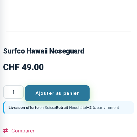
Surfco Hawaii Noseguard
CHF
49.00
Ajouter au panier
Livraison offerte
en Suisse
Retrait
Neuchâtel
−2 %
par virement
Comparer