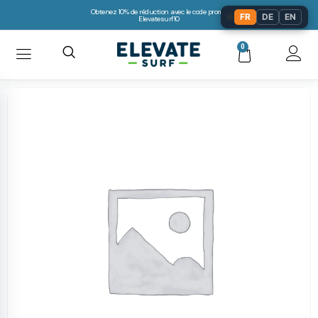
Obtenez 10% de réduction avec le code promo:
🌐
FR
DE
EN
Elevatesurf10
0