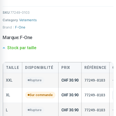
SKU
77249-0103
Category
Vetements
Brand :
F-One
Marque:
F-One
Stock par taille
TAILLE
DISPONIBILITÉ
PRIX
RÉFÉRENCE
Q
XXL
Rupture
CHF
30.90
77249-0103
—
XL
Sur commande
CHF
30.90
77249-0103
L
Rupture
CHF
30.90
77249-0103
—