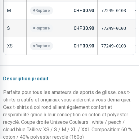
M
Rupture
CHF
30.90
77249-0103
—
S
Rupture
CHF
30.90
77249-0103
—
XS
Rupture
CHF
30.90
77249-0103
—
Description produit
Parfaits pour tous les amateurs de sports de glisse, ces t-
shirts créatifs et originaux vous aideront à vous démarquer.
Ces t-shirts à col rond allient également confort et
respirabilité grâce à leur conception en coton et polyester
recyclé. Coupe droite Unisexe Couleurs : white / peach /
cloud blue Tailles: XS / S / M / XL / XXL Composition: 60 %
coton / 40% polyester recyclé (160g)