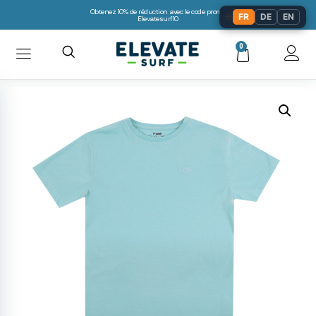
Obtenez 10% de réduction avec le code promo:
🌐
FR
DE
EN
Elevatesurf10
0