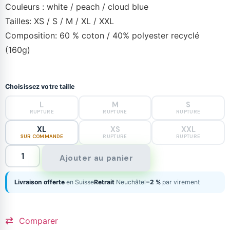
Couleurs : white / peach / cloud blue
Tailles: XS / S / M / XL / XXL
Composition: 60 % coton / 40% polyester recyclé
(160g)
Choisissez votre taille
L
M
S
RUPTURE
RUPTURE
RUPTURE
XL
XS
XXL
SUR COMMANDE
RUPTURE
RUPTURE
Ajouter au panier
Livraison offerte
en Suisse
Retrait
Neuchâtel
−2 %
par virement
Comparer