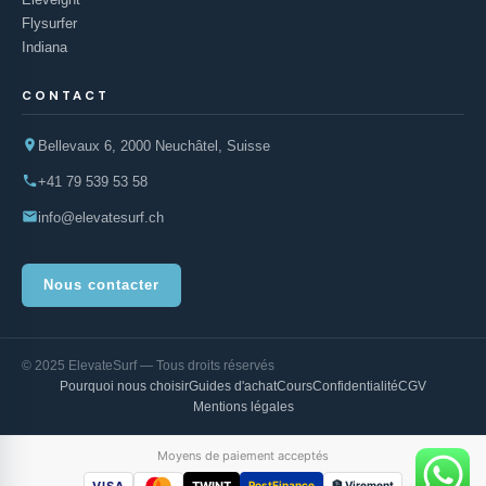
Flysurfer
Indiana
CONTACT
Bellevaux 6, 2000 Neuchâtel, Suisse
+41 79 539 53 58
info@elevatesurf.ch
Nous contacter
© 2025 ElevateSurf — Tous droits réservés
Pourquoi nous choisir
Guides d'achat
Cours
Confidentialité
CGV
Mentions légales
Moyens de paiement acceptés
VISA
TWINT
PostFinance
🏦 Virement