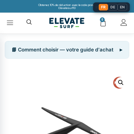
Obtenez 10% de réduction avec le code promo:
🌐
FR
DE
EN
Elevatesurf10
0
📘 Comment choisir — votre guide d'achat