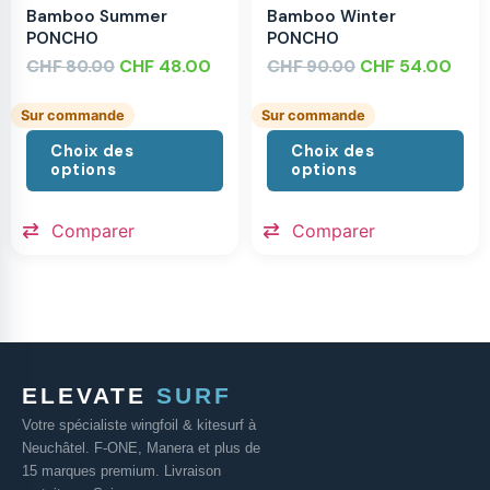
Bamboo Summer
Bamboo Winter
PONCHO
PONCHO
CHF
CHF
48.00
CHF
CHF
54.00
80.00
90.00
Sur commande
Sur commande
Choix des
Choix des
options
options
Comparer
Comparer
ELEVATE
SURF
Votre spécialiste wingfoil & kitesurf à
Neuchâtel. F-ONE, Manera et plus de
15 marques premium. Livraison