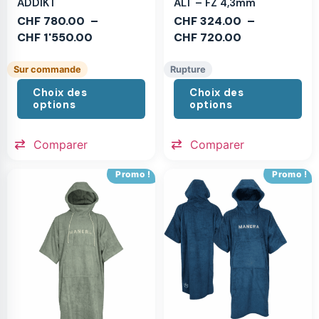
ADDIKT
ALT – FZ 4,3mm
CHF
780.00
–
CHF
324.00
–
CHF
1'550.00
CHF
720.00
Sur commande
Rupture
Choix des
Choix des
options
options
Comparer
Comparer
Promo !
Promo !