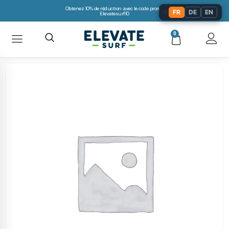
Obtenez 10% de réduction avec le code promo:
🌐
FR
DE
EN
Elevatesurf10
0