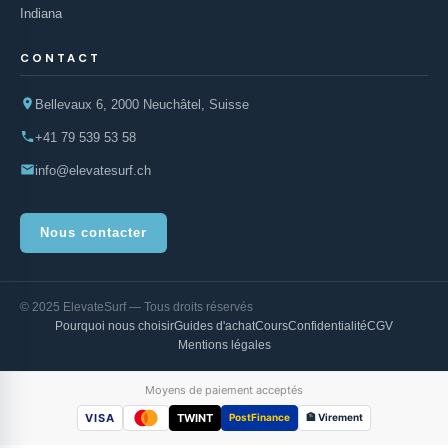
Indiana
CONTACT
Bellevaux 6, 2000 Neuchâtel, Suisse
+41 79 539 53 58
info@elevatesurf.ch
Nous contacter
© 2025 ElevateSurf — Tous droits réservés
Pourquoi nous choisir
Guides d'achat
Cours
Confidentialité
CGV
Mentions légales
Moyens de paiement acceptés
VISA
TWINT
PostFinance
🏦 Virement