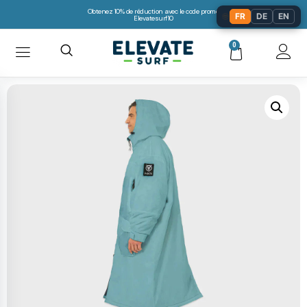
Obtenez 10% de réduction avec le code promo:
🌐
FR
DE
EN
Elevatesurf10
0