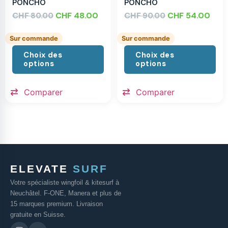
PONCHO
PONCHO
CHF
CHF
48.00
CHF
CHF
54.00
80.00
90.00
Sur commande
Sur commande
Choix des
Choix des
options
options
Comparer
Comparer
ELEVATE
SURF
Votre spécialiste wingfoil & kitesurf à
Neuchâtel. F-ONE, Manera et plus de
15 marques premium. Livraison
gratuite en Suisse.