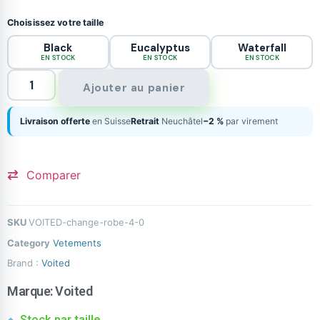
Choisissez votre taille
Black
Eucalyptus
Waterfall
EN STOCK
EN STOCK
EN STOCK
Ajouter au panier
Livraison offerte
en Suisse
Retrait
Neuchâtel
−2 %
par virement
Comparer
SKU
VOITED-change-robe-4-0
Category
Vetements
Brand :
Voited
Marque:
Voited
Stock par taille