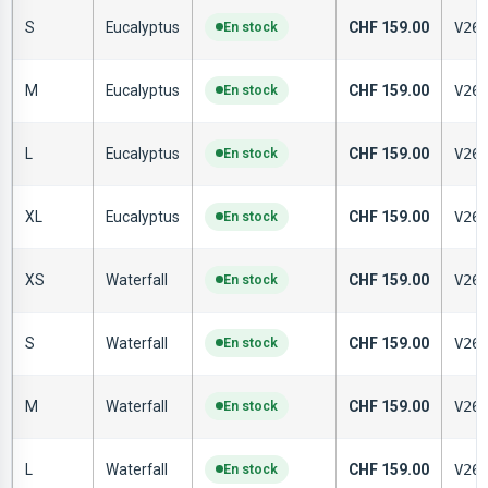
S
Eucalyptus
En stock
CHF
159.00
V26
M
Eucalyptus
En stock
CHF
159.00
V26
L
Eucalyptus
En stock
CHF
159.00
V26
XL
Eucalyptus
En stock
CHF
159.00
V26
XS
Waterfall
En stock
CHF
159.00
V26
S
Waterfall
En stock
CHF
159.00
V26
M
Waterfall
En stock
CHF
159.00
V26
L
Waterfall
En stock
CHF
159.00
V26