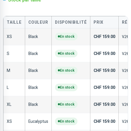
TAILLE
COULEUR
DISPONIBILITÉ
PRIX
RÉF
XS
Black
En stock
CHF
159.00
V26
S
Black
En stock
CHF
159.00
V26
M
Black
En stock
CHF
159.00
V26
L
Black
En stock
CHF
159.00
V26
XL
Black
En stock
CHF
159.00
V26
XS
Eucalyptus
En stock
CHF
159.00
V26