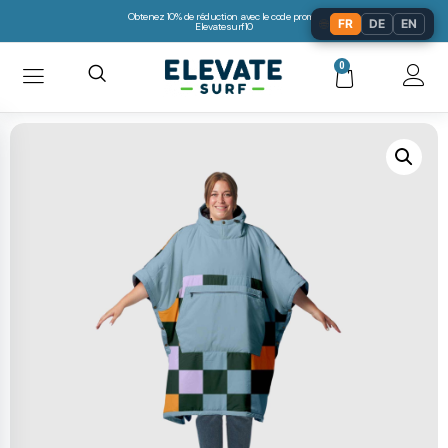
Obtenez 10% de réduction avec le code promo:
🌐
FR
DE
EN
Elevatesurf10
0