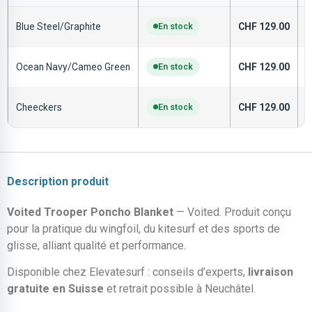
Blue Steel/Graphite
En stock
CHF
129.00
V
Ocean Navy/Cameo Green
En stock
CHF
129.00
V
Cheeckers
En stock
CHF
129.00
V
Description produit
Voited Trooper Poncho Blanket
— Voited. Produit conçu
pour la pratique du wingfoil, du kitesurf et des sports de
glisse, alliant qualité et performance.
Disponible chez Elevatesurf : conseils d’experts,
livraison
gratuite en Suisse
et retrait possible à Neuchâtel.