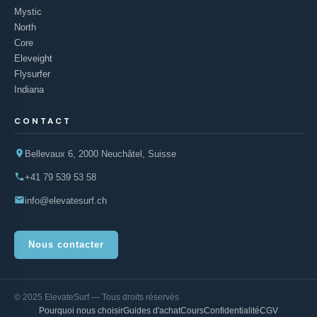
Mystic
North
Core
Eleveight
Flysurfer
Indiana
CONTACT
Bellevaux 6, 2000 Neuchâtel, Suisse
+41 79 539 53 58
info@elevatesurf.ch
Nous contacter
© 2025 ElevateSurf — Tous droits réservés
Pourquoi nous choisir
Guides d'achat
Cours
Confidentialité
CGV