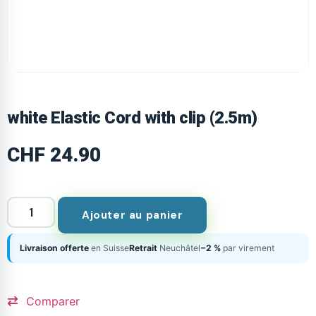
white Elastic Cord with clip (2.5m)
CHF
24.90
Ajouter au panier
Livraison offerte
en Suisse
Retrait
Neuchâtel
−2 %
par virement
Comparer