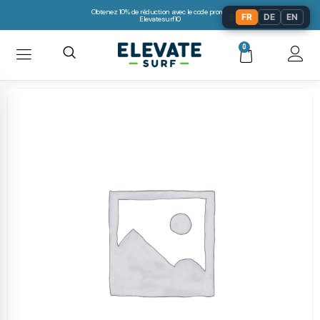
Obtenez 10% de réduction avec le code promo:
🌐
FR
DE
EN
Elevatesurf10
0