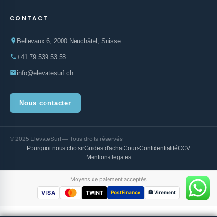
CONTACT
Bellevaux 6, 2000 Neuchâtel, Suisse
+41 79 539 53 58
info@elevatesurf.ch
Nous contacter
© 2025 ElevateSurf — Tous droits réservés
Pourquoi nous choisir
Guides d'achat
Cours
Confidentialité
CGV
Mentions légales
Moyens de paiement acceptés
VISA
TWINT
PostFinance
🏦 Virement