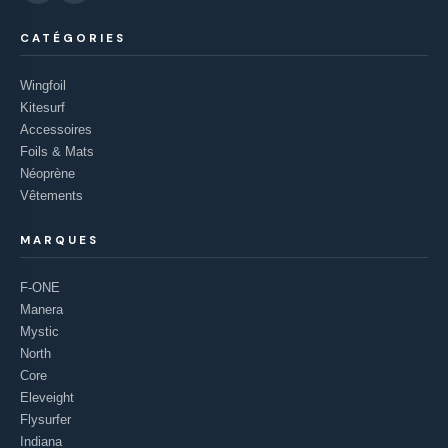
CATÉGORIES
Wingfoil
Kitesurf
Accessoires
Foils & Mats
Néoprène
Vêtements
MARQUES
F-ONE
Manera
Mystic
North
Core
Eleveight
Flysurfer
Indiana