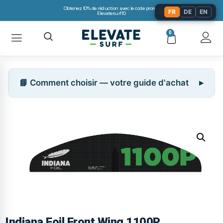
Obtenez 10% de réduction avec le code promo:
🌐
FR
DE
EN
Elevatesurf10
0
📘 Comment choisir — votre guide d'achat
Indiana Foil Front Wing 1100P