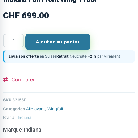
CHF
699.00
Ajouter au panier
Livraison offerte
en Suisse
Retrait
Neuchâtel
−2 %
par virement
Comparer
SKU
3315SP
Categories
Aile avant
,
Wingfoil
Brand :
Indiana
Marque:
Indiana