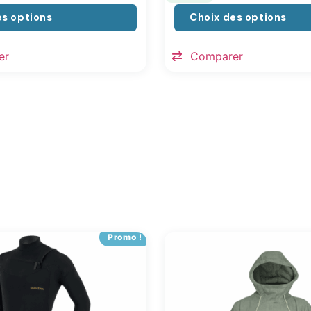
es options
Choix des options
er
Comparer
Promo !