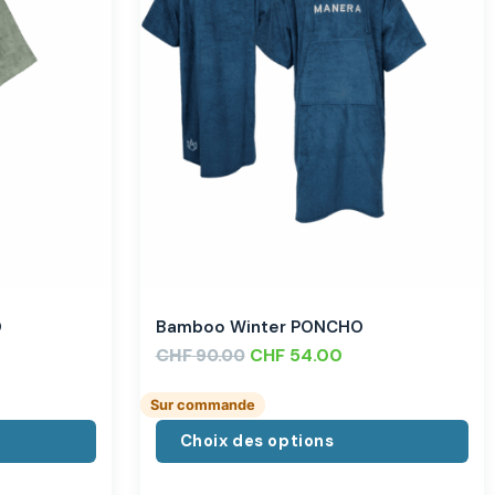
O
Bamboo Winter PONCHO
CHF
CHF
54.00
90.00
Sur commande
Choix des options