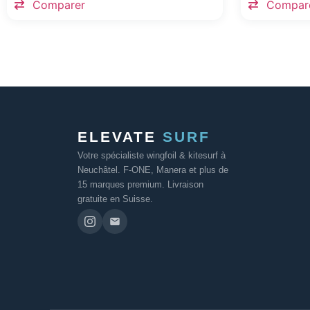
Comparer
Compar
ELEVATE
SURF
Votre spécialiste wingfoil & kitesurf à
Neuchâtel. F-ONE, Manera et plus de
15 marques premium. Livraison
gratuite en Suisse.