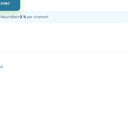
anier
Neuchâtel
−2 %
par virement
il