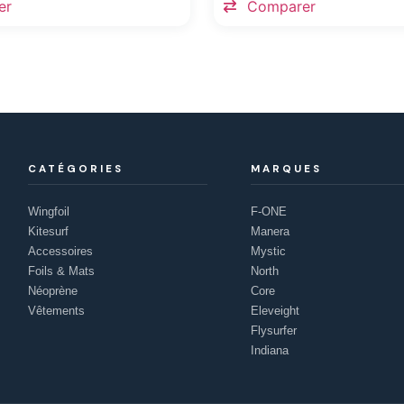
er
Comparer
CATÉGORIES
MARQUES
Wingfoil
F-ONE
Kitesurf
Manera
Accessoires
Mystic
Foils & Mats
North
Néoprène
Core
Vêtements
Eleveight
Flysurfer
Indiana