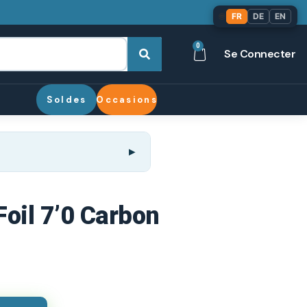
🌐
FR
DE
EN
0
Se Connecter
Soldes
Occasions
Foil 7’0 Carbon