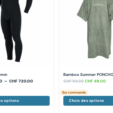
,3mm
Bamboo Summer PONCH
0
–
CHF
720.00
CHF
CHF
48.00
80.00
Sur commande
es options
Choix des options