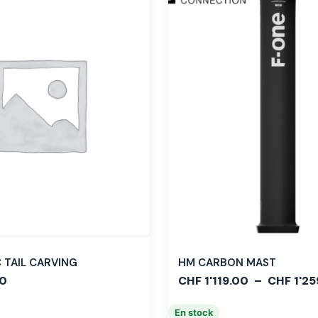
TAIL CARVING
HM CARBON MAST
0
CHF
1'119.00
–
CHF
1'25
En stock