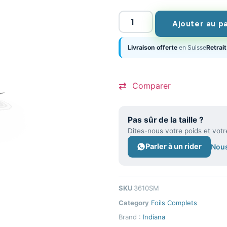
Ajouter au p
Livraison offerte
en Suisse
Retrait
Comparer
Pas sûr de la taille ?
Dites-nous votre poids et votr
Parler à un rider
Nous
SKU
3610SM
Category
Foils Complets
Brand :
Indiana