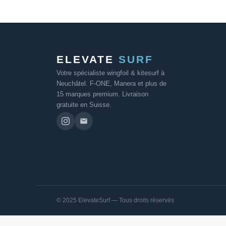
ELEVATE
SURF
Votre spécialiste wingfoil & kitesurf à
Neuchâtel. F-ONE, Manera et plus de
15 marques premium. Livraison
gratuite en Suisse.
© 2025 ElevateSurf — Tous droits réservés