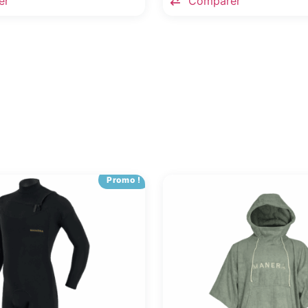
er
Comparer
Promo !