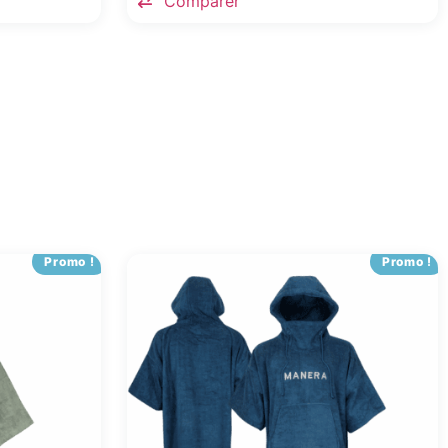
Comparer
Promo !
Promo !