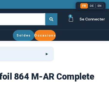
🌐
FR
DE
EN
0
Se Connecter
Soldes
Occasions
foil 864 M-AR Complete