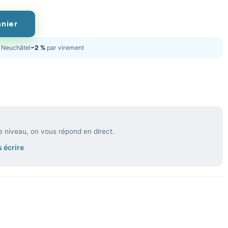
anier
Neuchâtel
−2 %
par virement
e niveau, on vous répond en direct.
 écrire