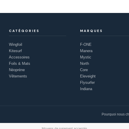
CATÉGORIES
MARQUES
Wingfoil
F-ONE
Kitesurf
Manera
Accessoires
Mystic
Foils & Mats
North
Néoprène
Core
Vêtements
Eleveight
Flysurfer
Indiana
Pourquoi nous ch
Moyens de paiement acceptés