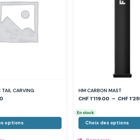
TAIL CARVING
HM CARBON MAST
0
CHF
1'119.00
–
CHF
1'25
En stock
es options
Choix des options