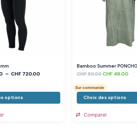
,3mm
Bamboo Summer PONCH
0
–
CHF
720.00
CHF
CHF
48.00
80.00
Sur commande
es options
Choix des options
er
Comparer