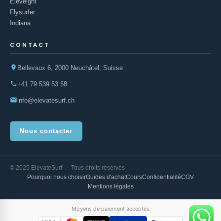
Eleveight
Flysurfer
Indiana
CONTACT
Bellevaux 6, 2000 Neuchâtel, Suisse
+41 79 539 53 58
info@elevatesurf.ch
Nous contacter
© 2025 ElevateSurf — Tous droits réservés
Pourquoi nous choisir
Guides d'achat
Cours
Confidentialité
CGV
Mentions légales
Moyens de paiement acceptés