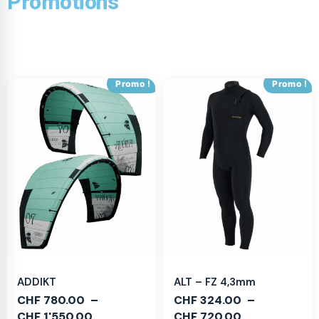
Promotions
Promo !
Promo !
ADDIKT
ALT – FZ 4,3mm
CHF
780.00
–
CHF
324.00
–
CHF
1'550.00
CHF
720.00