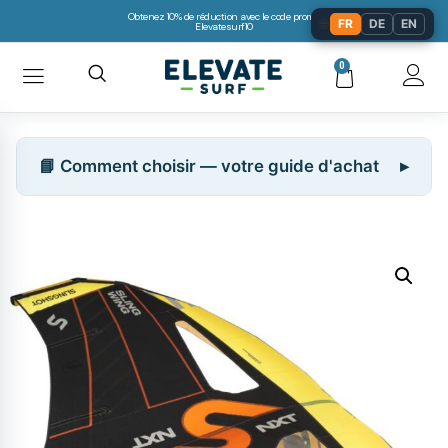
Obtenez 10% de réduction avec le code promo:
🌐
FR
DE
EN
Elevatesurf10
0
📘 Comment choisir — votre guide d'achat