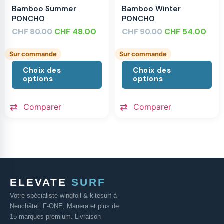
Bamboo Summer
Bamboo Winter
PONCHO
PONCHO
CHF
CHF
48.00
CHF
CHF
54.00
80.00
90.00
Sur commande
Sur commande
Choix des
Choix des
options
options
Comparer
Comparer
ELEVATE
SURF
Votre spécialiste wingfoil & kitesurf à
Neuchâtel. F-ONE, Manera et plus de
15 marques premium. Livraison