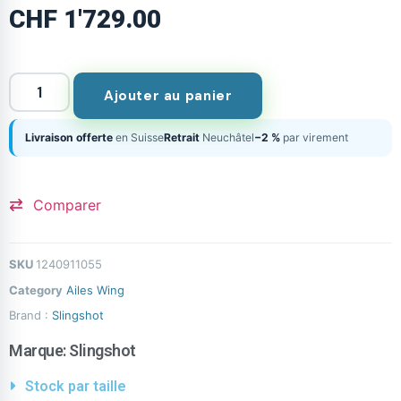
CHF
1'729.00
Ajouter au panier
Livraison offerte
en Suisse
Retrait
Neuchâtel
−2 %
par virement
Comparer
SKU
1240911055
Category
Ailes Wing
Brand :
Slingshot
Marque:
Slingshot
Stock par taille