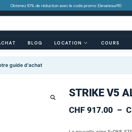
Obtenez 10% de réduction avec le code promo: Elevatesurf10
ACHAT
BLOG
LOCATION
COURS
tre guide d'achat
STRIKE V5 
CHF
917.00
–
C
La nouvelle wing F-ONE STRI