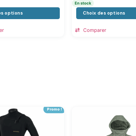
En stock
es options
Choix des options
er
Comparer
Promo !