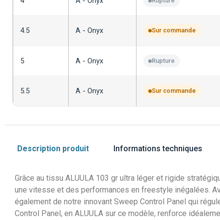
4
A - Onyx
Rupture
4.5
A - Onyx
Sur commande
5
A - Onyx
Rupture
5.5
A - Onyx
Sur commande
Description produit
Informations techniques
Grâce au tissu ALUULA 103 gr ultra léger et rigide stratégi
une vitesse et des performances en freestyle inégalées. Av
également de notre innovant Sweep Control Panel qui régule 
Control Panel, en ALUULA sur ce modèle, renforce idéalement l