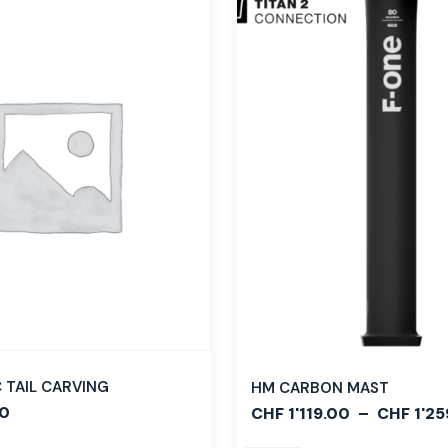
TAIL CARVING
HM CARBON MAST
0
CHF
1'119.00
–
CHF
1'25