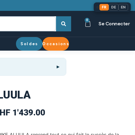
🌐
FR
DE
EN
0
Se Connecter
Soldes
Occasions
ALUULA
HF
1'439.00
KE ALUULA reprend tout ce qui fait le succès de la