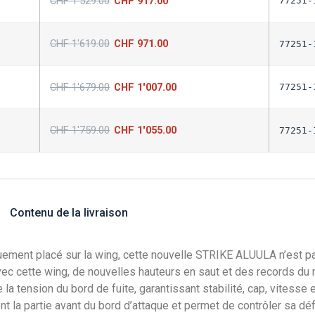
CHF
1'529.00
CHF
917.00
77251-
CHF
1'619.00
CHF
971.00
77251-
CHF
1'679.00
CHF
1'007.00
77251-
CHF
1'759.00
CHF
1'055.00
77251-
Contenu de la livraison
quement placé sur la wing, cette nouvelle STRIKE ALUULA n’est pa
ec cette wing, de nouvelles hauteurs en saut et des records du
la tension du bord de fuite, garantissant stabilité, cap, vitess
a partie avant du bord d’attaque et permet de contrôler sa déform