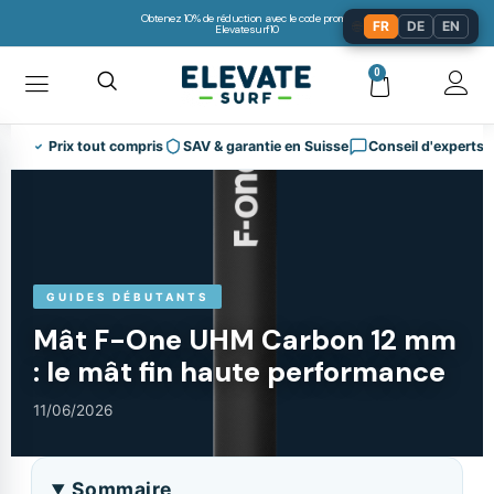
Obtenez 10% de réduction avec le code promo:
🌐
FR
DE
EN
Elevatesurf10
0
Prix tout compris
SAV & garantie en Suisse
Conseil d'experts
GUIDES DÉBUTANTS
Mât F-One UHM Carbon 12 mm
: le mât fin haute performance
11/06/2026
Sommaire