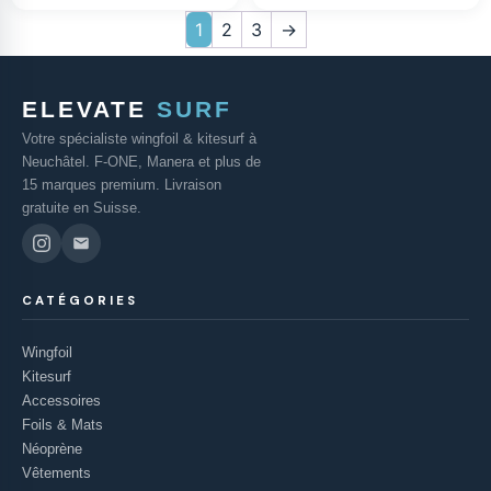
1
2
3
→
ELEVATE
SURF
Votre spécialiste wingfoil & kitesurf à
Neuchâtel. F-ONE, Manera et plus de
15 marques premium. Livraison
gratuite en Suisse.
CATÉGORIES
Wingfoil
Kitesurf
Accessoires
Foils & Mats
Néoprène
Vêtements