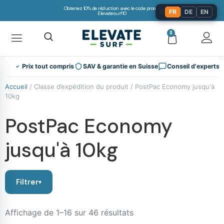
Obtenez 10% de réduction avec le code promo:
🌐
FR
DE
EN
Elevatesurf10
0
Prix tout compris
SAV & garantie en Suisse
Conseil d'experts
Accueil
/ Classe d’expédition du produit / PostPac Economy jusqu'à
10kg
PostPac Economy
jusqu'à 10kg
Filtrer
Affichage de 1–16 sur 46 résultats